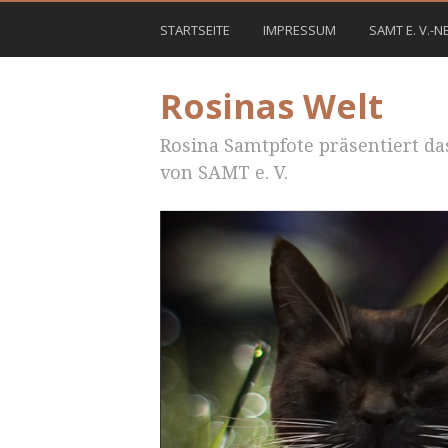
STARTSEITE
IMPRESSUM
SAMT E. V.-
Rosinas Welt
Rosina Samtpfote präsentiert da
von SAMT e. V.